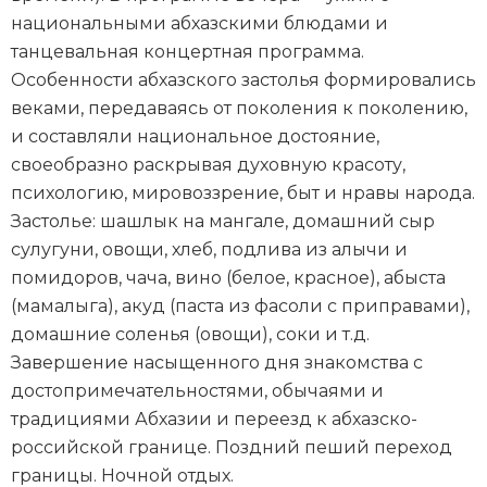
национальными абхазскими блюдами и
танцевальная концертная программа.
Особенности абхазского застолья формировались
веками, передаваясь от поколения к поколению,
и составляли национальное достояние,
своеобразно раскрывая духовную красоту,
психологию, мировоззрение, быт и нравы народа.
Застолье: шашлык на мангале, домашний сыр
сулугуни, овощи, хлеб, подлива из алычи и
помидоров, чача, вино (белое, красное), абыста
(мамалыга), акуд (паста из фасоли с приправами),
домашние соленья (овощи), соки и т.д.
Завершение насыщенного дня знакомства с
достопримечательностями, обычаями и
традициями Абхазии и переезд к абхазско-
российской границе. Поздний пеший переход
границы. Ночной отдых.