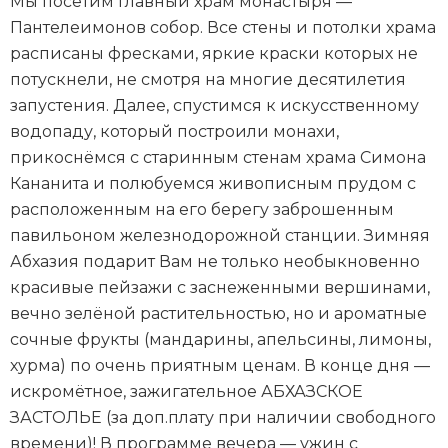
Мы посетим главный храм монастыря —
Пантелеимонов собор. Все стены и потолки храма
расписаны фресками, яркие краски которых не
потускнели, не смотря на многие десятилетия
запустения. Далее, спустимся к искусственному
водопаду, который построили монахи,
прикоснёмся с старинным стенам храма Симона
Кананита и полюбуемся живописным прудом с
расположенным на его берегу заброшенным
павильоном железнодорожной станции. Зимняя
Абхазия подарит Вам не только необыкновенно
красивые пейзажи с заснеженными вершинами,
вечно зелёной растительностью, но и ароматные
сочные фрукты (мандарины, апельсины, лимоны,
хурма) по очень приятным ценам. В конце дня —
искромётное, зажигательное АБХАЗСКОЕ
ЗАСТОЛЬЕ (за доп.плату при наличии свободного
времени)! В программе вечера — ужин с