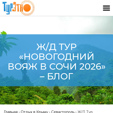
Ж/Д ТУР
«НОВОГОДНИЙ
ВОЯЖ В СОЧИ 2026»
– БЛОГ
Главная
›
Отдых в Крыму
›
Севастополь
›
Ж/Д Тур