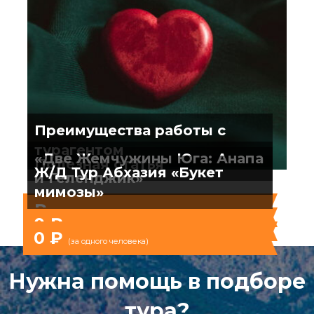
Преимущества работы с
турагентом
«Две Жемчужины Юга: Анапа
Полезная статья
Ж/Д Тур Абхазия «Букет
и Геленджик»
мимозы»
₽
(за одного человека)
0 ₽
(за одного человека)
0 ₽
(за одного человека)
Нужна помощь в подборе
тура?