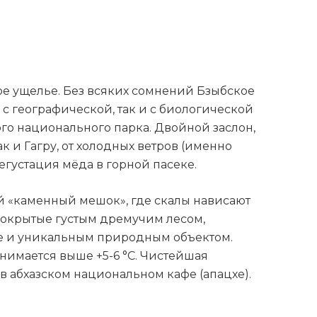
ое ущелье. Без всяких сомнений Бзыбское
с географической, так и с биологической
го национального парка. Двойной заслон,
 и Гагру, от холодных ветров (именно
егустация мёда в горной пасеке.
й «каменный мешок», где скалы нависают
покрытые густым дремучим лесом,
еще и уникальным природным объектом.
днимается выше +5-6 °C. Чистейшая
 в абхазском национальном кафе (апацхе).