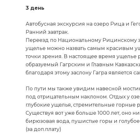
3 день
Автобусная экскурсия на озеро Рица и Ге
Ранний завтрак.
Переезд по Национальному Рицинскому за
ущелье можно назвать самым красивым уще
точки зрения. В настоящее время ущелье 
образуемый Гагрским и Главным Кавказски
благодаря этому заслону Гагра является 
По пути мы также увидим навесной мостик
под отрицательным наклоном. Отдых у оз
глубокие ущелья, стремительные горные р
Существуя вот уже больше 1000 лет, оно н
бирюзовая вода, пушистые горы и голубое 
(за доп.плату)