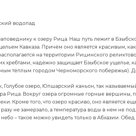
гский водопад
поведнику к озеру Рица. Наш путь лежит в Бзыбск
льем Кавказа. Причём оно является красивым, как 
располагается на территории Рицинского реликтово
х хребтами, надёжно защищает Бзыбское ущелье, как
самым тёплым городом Черноморского побережья). Д
, Голубое озеро, Юпшарский каньон, так называемы
ера Рица. Вокруг озера огромные горные вершины, 
еки. Кроме того, что озеро красиво, оно является 
и разу не замерзало, а температура воды в нем не по
небо – такое можно увидеть только в Абхазии. Обед