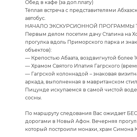
Обед в кафе (за доп.плату)
Тёплая встреча с представителями Абхазс
автобус.
НАЧАЛО ЭКСКУРСИОННОЙ ПРОГРАММЫ Т
Первым делом посетим дачу Сталина на Х
прогулка вдоль Приморского парка и зна
объектов):
— Крепостью Абаата, воздвигнутой более 16
— Храмом Святого Ипатия Гагрского (время
— Гагрской колоннадой – знаковая визитн
аркада, выполненная в мавританском стил
Пицунде искупаемся в самой чистой воде
сосны.
По маршруту следования Вас ожидает БЕС
дорогами в Новый Афон. Вечерняя прогул
который построили монахи, храм Симона Ка