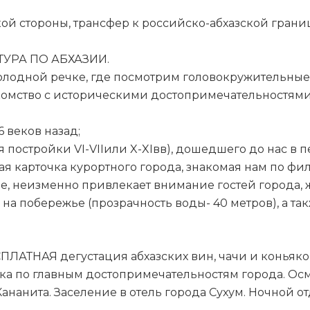
кой стороны, трансфер к российско-абхазской гран
УРА ПО АБХАЗИИ.
олодной речке, где посмотрим головокружительные
комство с историческими достопримечательностями
 веков назад;
 постройки VI-VIIили X-XIвв), дошедшего до нас в 
ая карточка курортного города, знакомая нам по фи
е, неизменно привлекает внимание гостей города, 
 на побережье (прозрачность воды- 40 метров), а 
ПЛАТНАЯ дегустация абхазских вин, чачи и коньяко
ка по главным достопримечательностям города. Ос
нанита. Заселение в отель города Сухум. Ночной от