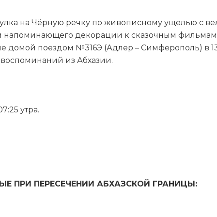
улка на Чёрную речку по живописному ущелью с в
и напоминающего декорации к сказочным фильмам. 
ие домой поездом №316Э (Адлер – Симферополь) в 13
 воспоминаний из Абхазии.
7:25 утра.
Е ПРИ ПЕРЕСЕЧЕНИИ АБХАЗСКОЙ ГРАНИЦЫ: