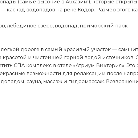
ады (самые высокие в Абхазии!), которые открыты 
— каскад водопадов на реке Кодор. Размер этого к
в, лебединое озеро, водопад, приморский парк
легкой дороге в самый красивый участок — самши
красотой и чистейшей горной водой источников. Об
тить СПА комплекс в отеле «Атриум Виктория». Эт
екрасные возможности для релаксации после напряж
опадом, сауна, массаж и гидромассаж. Возвращение