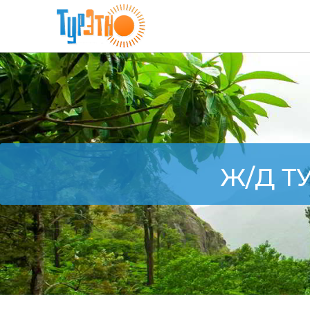
Ж/Д Т