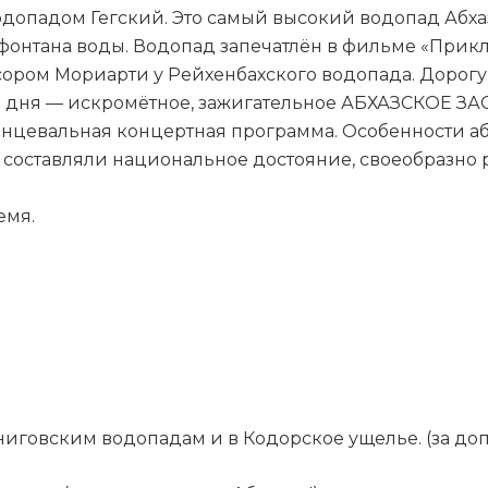
водопадом Гегский. Это самый высокий водопад Абх
фонтана воды. Водопад запечатлён в фильме «Прик
сором Мориарти у Рейхенбахского водопада. Дорогу
ние дня — искромётное, зажигательное АБХАЗСКОЕ З
цевальная концертная программа. Особенности аб
 составляли национальное достояние, своеобразно 
емя.
говским водопадам и в Кодорское ущелье. (за доп.