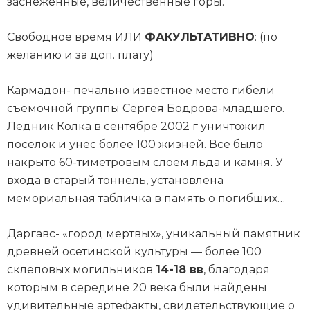
заснеженные, величественные горы.
Свободное время ИЛИ
ФАКУЛЬТАТИВНО
: (по
желанию и за доп. плату)
Кармадон- печально известное место гибели
съёмочной группы Сергея Бодрова-младшего.
Ледник Колка в сентябре 2002 г уничтожил
посёлок и унёс более 100 жизней. Всё было
накрыто 60-тиметровым слоем льда и камня. У
входа в старый тоннель, установлена
мемориальная табличка в память о погибших…
Даргавс- «город мертвых», уникальный памятник
древней осетинской культуры –– более 100
склеповых могильников
14-18 вв
, благодаря
которым в середине 20 века были найдены
удивительные артефакты, свидетельствующие о