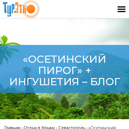
«ОСЕТИНСКИЙ
ПИРОГ» +
ИНГУШЕТИЯ – БЛОГ
Главная
›
Отдых в Крыму
›
Севастополь
›
«Осетинский