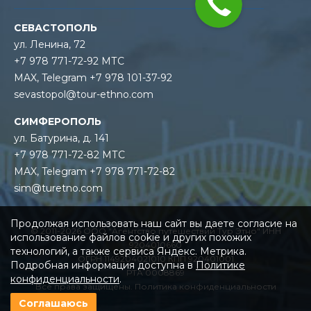
СЕВАСТОПОЛЬ
ул. Ленина, 72
+7 978 771-72-92 МТС
MAX, Telegram +7 978 101-37-92
sevastopol@tour-ethno.com
СИМФЕРОПОЛЬ
ул. Батурина, д. 141
+7 978 771-72-82 МТС
MAX, Telegram +7 978 771-72-82
sim@turetno.com
Продолжая использовать наш сайт вы даете согласие на
© 2011-2026 ООО "Агентство путешествий Тур Этно" ИНН
использование файлов cookie и других похожих
9204010660
технологий, а также сервиса Яндекс. Метрика.
ОГРН 1149204021010 КПП 920401001
Подробная информация доступна в
Политике
РТА 0008869
конфиденциальности
.
Все права защищены.
Политика конфиденциальности
Соглашаюсь