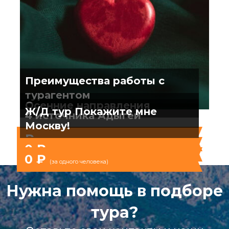
Преимущества работы с
турагентом
Осенние направления
Ж/Д тур Покажите мне
4 источника Адыгеи
Москву!
₽
(за одного человека)
0 ₽
(за одного человека)
0 ₽
(за одного человека)
Нужна помощь в подборе
тура?