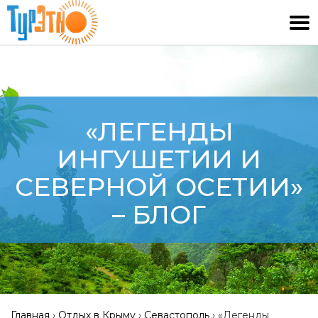
«ЛЕГЕНДЫ
ИНГУШЕТИИ И
СЕВЕРНОЙ ОСЕТИИ»
– БЛОГ
Главная
›
Отдых в Крыму
›
Севастополь
›
«Легенды