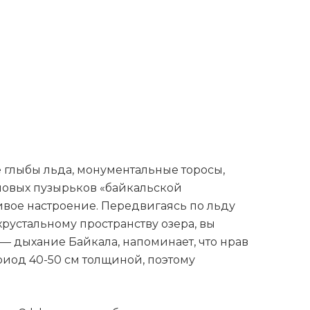
 глыбы льда, монументальные торосы,
ановых пузырьков «байкальской
ривое настроение. Передвигаясь по льду
 хрустальному пространству озера, вы
е — дыхание Байкала, напоминает, что нрав
период 40-50 см толщиной, поэтому