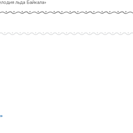
елодия льда Байкала»
»