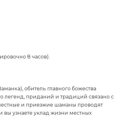
ировочно 8 часов).
аманка), обитель главного божества
о легенд, приданий и традиций связано с
д местные и приезжие шаманы проводят
ии вы узнаете уклад жизни местных