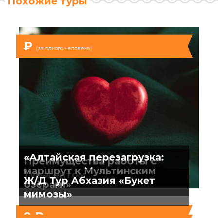
Похожие туры
₽
(за одного человека)
«Алтайская перезагрузка:
Преимущества работы с
маршрут к Мультинским
турагентом
Ж/Д Тур Абхазия «Букет
озёрам!»
мимозы»
0 ₽