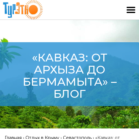
«КАВКАЗ: ОТ
АРХЫЗА ДО
БЕРМАМЫТА» –
БЛОГ
Главная
›
Отдых в Крыму
›
Севастополь
›
«Кавказ: от