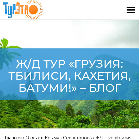
Ж/Д ТУР «ГРУЗИЯ:
ТБИЛИСИ, КАХЕТИЯ,
БАТУМИ!» – БЛОГ
Главная
›
Отдых в Крыму
›
Севастополь
›
Ж/Д тур «Грузия: