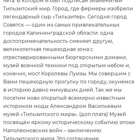
чета. В котором и был подписан знаменитый
Тильзитский мир. Город, где фермеры изобрели
легендарный сыр «Тильзитер». Сегодня город
Советск — один из самых привлекательных
городов Калининградской области: одна
достопримечательность сменяет другую,
великолепная пешеходная зона с
отреставрированными бюргерскими домами,
музей военной техники под открытым небом и,
конечно, мост Королевы Луизы. Мы совершим с
Вами пешеходную прогулку по городу, окунёмся
в историю давно минувших дней. Так же мы
посетим ново открытый всемирно известным
историком моды Александром Васильевым
музей «Тильзитского мира». (доп.плата) Музей
посвящён яркому историческому событию эпохи
Наполеоновских войн – заключению
Тильзитского мира. Это соглашение,