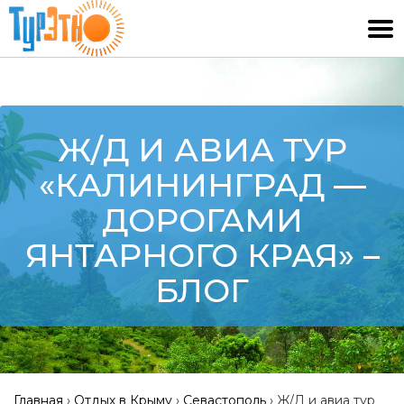
Ж/Д И АВИА ТУР
«КАЛИНИНГРАД —
ДОРОГАМИ
ЯНТАРНОГО КРАЯ» –
БЛОГ
Главная
›
Отдых в Крыму
›
Севастополь
›
Ж/Д и авиа тур