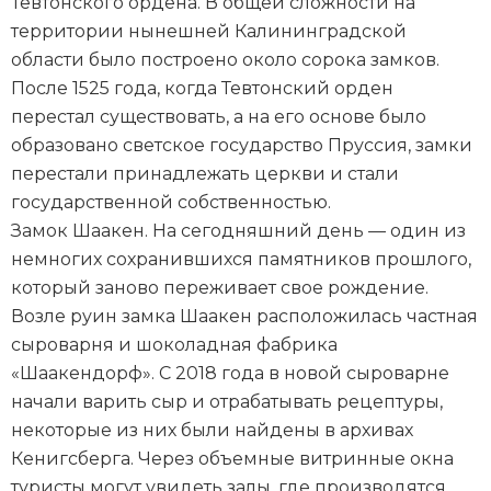
Тевтонского ордена. В общей сложности на
территории нынешней Калининградской
области было построено около сорока замков.
После 1525 года, когда Тевтонский орден
перестал существовать, а на его основе было
образовано светское государство Пруссия, замки
перестали принадлежать церкви и стали
государственной собственностью.
Замок Шаакен. На сегодняшний день — один из
немногих сохранившихся памятников прошлого,
который заново переживает свое рождение.
Возле руин замка Шаакен расположилась частная
сыроварня и шоколадная фабрика
«Шаакендорф». С 2018 года в новой сыроварне
начали варить сыр и отрабатывать рецептуры,
некоторые из них были найдены в архивах
Кенигсберга. Через объемные витринные окна
туристы могут увидеть залы, где производятся