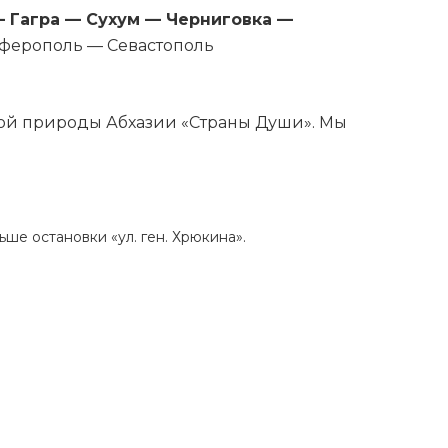
— Гагра — Сухум — Черниговка —
ерополь — Севастополь
ой природы Абхазии «Страны Души». Мы
льше остановки «ул. ген. Хрюкина».