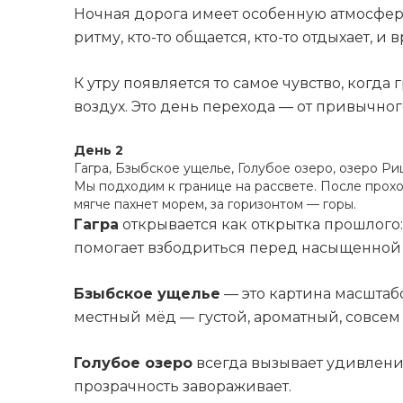
Ночная дорога имеет особенную атмосферу
ритму, кто-то общается, кто-то отдыхает, и
К утру появляется то самое чувство, когд
воздух. Это день перехода — от привычног
День 2
Гагра, Бзыбское ущелье, Голубое озеро, озеро Ри
Мы подходим к границе на рассвете. После прохо
мягче пахнет морем, за горизонтом — горы.
Гагра
открывается как открытка прошлого:
помогает взбодриться перед насыщенной 
Бзыбское ущелье
— это картина масштабо
местный мёд — густой, ароматный, совсем
Голубое озеро
всегда вызывает удивление
прозрачность завораживает.