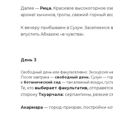
Далее —
Рица.
Красивое высокогорное озер
аромат хычинов, тропы, свежий горный воз
К вечеру прибываем в Сухум. Заселяемся 
впустить Абхазию «в чувства».
День 3
Свободный день или факультативно: Экскурсия на
После завтрака —
свободный день.
Сухум — гор
в
ботанический сад
— там влажный воздух, густ
Те, кто
выбирает факультатив,
отправятся
сторону
Ткуарчала:
серпантины, резкие с
Акармара
— город-призрак, постройки кот