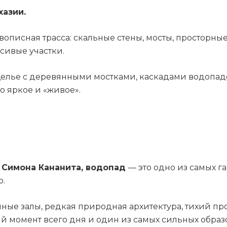
хазии.
описная трасса: скальные стены, мосты, просторные
сивые участки.
елье с деревянными мостками, каскадами водопад
о яркое и «живое».
 Симона Кананита, водопад
— это одно из самых г
о.
ые залы, редкая природная архитектура, тихий про
й момент всего дня и один из самых сильных образ