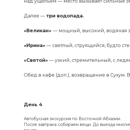
над ущельем — место вызывает сильные эм
Далее —
три водопада.
«Великан»
— мощный, высокий, водяная за
«Ирина»
— светлый, струящийся, будто ст
«Святой»
— узкий, стремительный, с ледя
Обед в кафе (доп.), возвращение в Сухум.
День 4
Автобусная экскурсия по Восточной Абхазии.
После завтрака собираем вещи. До выезда многие