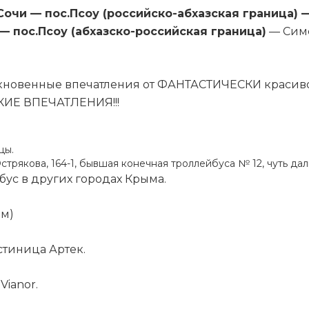
Сочи — пос.Псоу (российско-абхазская граница) 
 пос.Псоу (абхазско-российская граница)
— Симф
быкновенные впечатления от ФАНТАСТИЧЕСКИ красив
ИЕ ВПЕЧАТЛЕНИЯ!!!
цы.
 Острякова, 164-1, бывшая конечная троллейбуса № 12, чуть да
бус в других городах Крыма.
ом)
остиница Артек.
Vianor.