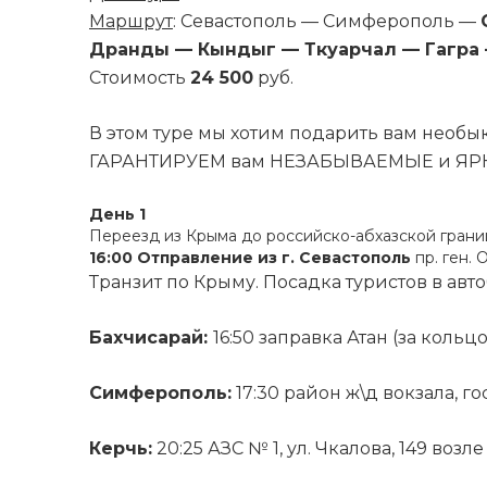
Маршрут
: Севастополь — Симферополь —
Дранды — Кындыг — Ткуарчал — Гагра —
Стоимость
24 500
руб.
В этом туре мы хотим подарить вам нео
ГАРАНТИРУЕМ вам НЕЗАБЫВАЕМЫЕ и ЯРК
День 1
Переезд из Крыма до российско-абхазской грани
16:00 Отправление из г. Севастополь
пр. ген.
Транзит по Крыму. Посадка туристов в авто
Бахчисарай:
16:50 заправка Атан (за кольц
Симферополь:
17:30 район ж\д вокзала, г
Керчь:
20:25 АЗС № 1, ул. Чкалова, 149 возле 