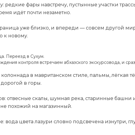
: редкие фары навстречу, пустынные участки трасс
 время идёт почти незаметно.
а граница уже близко, и впереди — совсем другой ми
о к новому.
ца. Переезд в Сухум.
ждения контроля встречаем абхазского экскурсовода, и сра
 колоннада в мавританском стиле, пальмы, лёгкая тё
дорогой в горы.
в: отвесные скалы, шумная река, старинные башни 
 не похожий на магазинный.
: вода цвета лазури словно подсвечена изнутри, глу