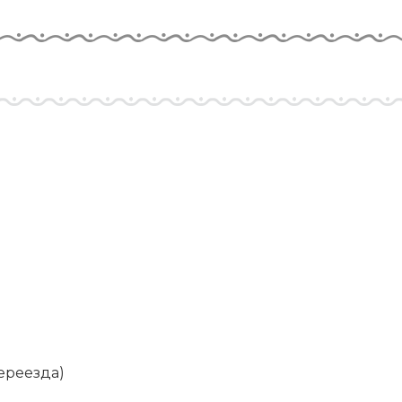
ереезда)