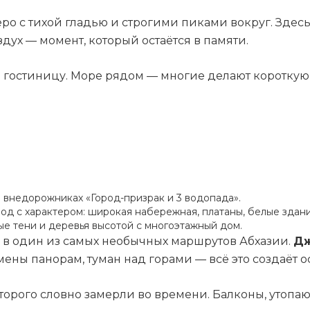
о с тихой гладью и строгими пиками вокруг. Здесь 
дух — момент, который остаётся в памяти.
в гостиницу. Море рядом — многие делают короткую
 внедорожниках «Город-призрак и 3 водопада».
од с характером: широкая набережная, платаны, белые здани
ые тени и деревья высотой с многоэтажный дом.
 в один из самых необычных маршрутов Абхазии.
Дж
мены панорам, туман над горами — всё это создаёт 
орого словно замерли во времени. Балконы, утопаю