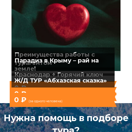
Преимущества работы с
Парадиз в Крыму – рай на
турагентом
земле!
Краснодар + Горячий ключ
Ж/Д ТУР «Абхазская сказка»
0 ₽
(за одного человека)
0 ₽
(за одного человека)
0 ₽
(за одного человека)
Нужна помощь в подборе
тура?