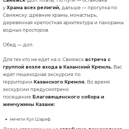
Свияжск
(доп. плата). По пути — остановка
у
Храма всех религий,
дальше — прогулка по
Свияжску: древние храмы, монастырь,
деревянная крепостная архитектура и панорамы
водных просторов.
Обед — доп.
Для тех кто не едет на о. Свияжск
встреча с
группой возле входа в Казанский Кремль.
Вас
ждёт пешеходная экскурсия по
территории
Казанского Кремля.
Во время
экскурсии предусмотрено
посещение
Благовещенского собора и
жемчужины Казани:
мечети Кул Шариф.