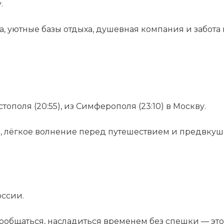
.
 уютные базы отдыха, душевная компания и забота н
поля (20:55), из Симферополя (23:10) в Москву.
й, лёгкое волнение перед путешествием и предвкуш
оссии.
ообщаться, насладиться временем без спешки — это