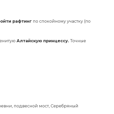
ройти рафтинг
по спокойному участку (по
менитую
Алтайскую принцессу.
Точные
ревни, подвесной мост, Серебряный