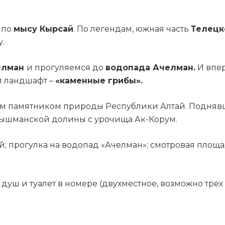
 по
мысу Кырсай
. По легендам, южная часть
Телецк
.
елман
и прогуляемся до
водопада Ачелман.
И впер
 ландшафт –
«каменные грибы».
 памятником природы Республики Алтай. Поднявш
ышманской долины с урочища Ак-Корум.
; прогулка на водопад «Ачелман»; смотровая площад
 душ и туалет в номере (двухместное, возможно трех