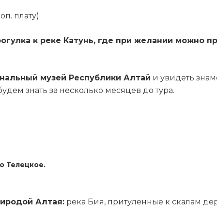
п. плату).
огулка к реке Катунь, где при желании можно п
нальный музей Республики Алтай
и увидеть зна
будем знать за несколько месяцев до тура.
о Телецкое.
риродой Алтая:
река Бия, притуленные к скалам де