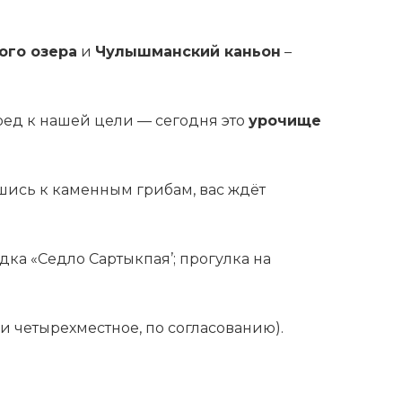
ого озера
и
Чулышманский каньон
–
ед к нашей цели — сегодня это
урочище
ись к каменным грибам, вас ждёт
ка «Седло Сартыкпая’; прогулка на
 и четырехместное, по согласованию).