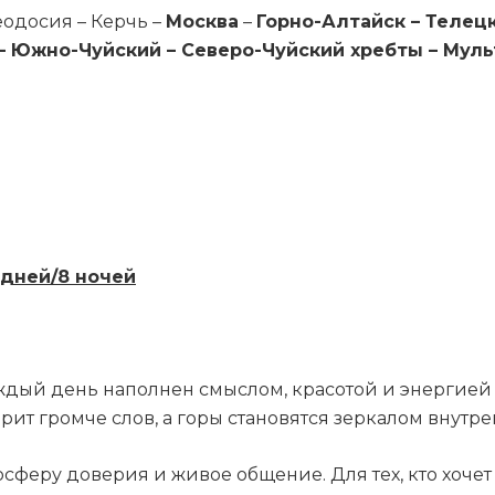
еодосия – Керчь –
Москва
–
Горно-Алтайск – Телец
– Южно-Чуйский – Северо-Чуйский хребты – Муль
9 дней/8 ночей
аждый день наполнен смыслом, красотой и энергие
рит громче слов, а горы становятся зеркалом внутре
мосферу доверия и живое общение. Для тех, кто хочет