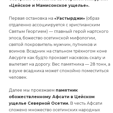
«Цейское и Мамисонское ущелье».
Первая остановка на
«Уастырджи»
(образ
отдаленно ассоциируется с христианским
Святым Георгием) — главный герой нартского
эпоса, божество осетинской мифологии,
святой покровитель мужчин, путников и
воинов. Всадник на стальном трёхногом коне
Авсурге как будто пронзает насквозь скалу и
вылетает на дорогу. Вес памятника — 28 тонн, а
в руке всадника может спокойно поместиться
человек.
Далее мы проезжаем
памятник
обожествленному Афсати в Цейском
ущелье Северной Осетии.
В честь Афсати
сложено множество осетинских народных