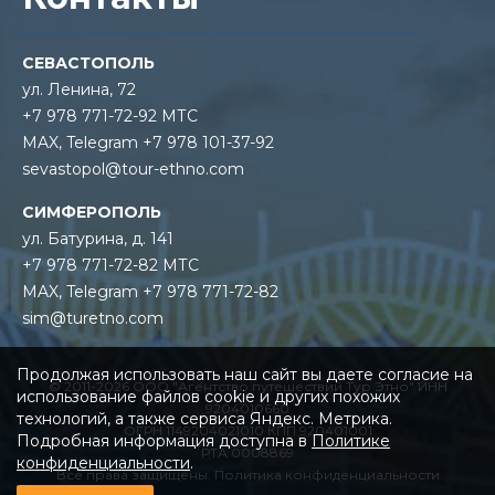
СЕВАСТОПОЛЬ
ул. Ленина, 72
+7 978 771-72-92 МТС
MAX, Telegram +7 978 101-37-92
sevastopol@tour-ethno.com
СИМФЕРОПОЛЬ
ул. Батурина, д. 141
+7 978 771-72-82 МТС
MAX, Telegram +7 978 771-72-82
sim@turetno.com
Продолжая использовать наш сайт вы даете согласие на
© 2011-2026 ООО "Агентство путешествий Тур Этно" ИНН
использование файлов cookie и других похожих
9204010660
технологий, а также сервиса Яндекс. Метрика.
ОГРН 1149204021010 КПП 920401001
Подробная информация доступна в
Политике
РТА 0008869
конфиденциальности
.
Все права защищены.
Политика конфиденциальности