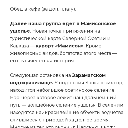
Обед в кафе (за доп. плату).
Далее наша группа едет в Мамисонское
ущелье.
Новая точка притяжения на
туристической карте Северной Осетии и
Кавказа —
курорт «Мамисон».
Кроме
живописных видов, богатство этого места —
его тысячелетняя история…
Следующая остановка на
Зарамагском
водохранилище.
У подножия Кавказских гор,
находится небольшое осетинское селение
Нар, через которое лежит наш дальнейший
путь — волшебное селение ущелья. В селении
находятся наикрасивейшие объекты зодчетва,
слившиеся с природой ха долгое время.
Многие из тех, кто окончил Нарскую школу