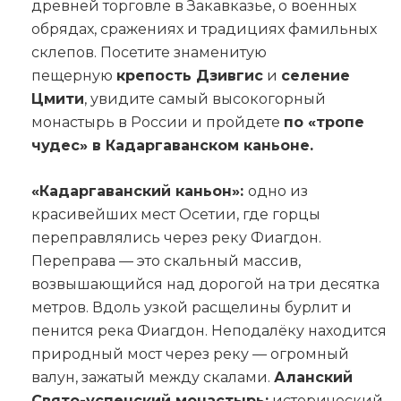
древней торговле в Закавказье, о военных
обрядах, сражениях и традициях фамильных
склепов. Посетите знаменитую
пещерную
крепость Дзивгис
и
селение
Цмити
, увидите самый высокогорный
монастырь в России и пройдете
по «тропе
чудес» в Кадаргаванском каньоне.
«Кадаргаванский каньон»:
одно из
красивейших мест Осетии, где горцы
переправлялись через реку Фиагдон.
Переправа — это скальный массив,
возвышающийся над дорогой на три десятка
метров. Вдоль узкой расщелины бурлит и
пенится река Фиагдон. Неподалёку находится
природный мост через реку — огромный
валун, зажатый между скалами.
Аланский
Свято-успенский монастырь:
исторический