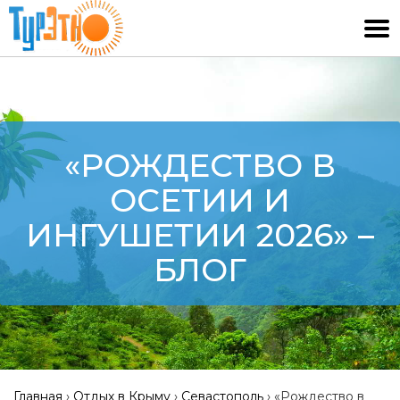
«РОЖДЕСТВО В
ОСЕТИИ И
ИНГУШЕТИИ 2026» –
БЛОГ
Главная
›
Отдых в Крыму
›
Севастополь
›
«Рождество в