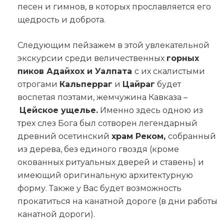
песен и гимнов, в которых прославляется его
щедрость и доброта.
Следующим пейзажем в этой увлекательной
экскурсии среди величественных
горных
пиков Адайхох и Уалпата
с их скалистыми
отрогами
Кальперраг
и
Цайраг
будет
воспетая поэтами, жемчужина Кавказа –
Цейское ущелье.
Именно здесь одною из
трех слез Бога был сотворен легендарный
древний осетинский
храм Реком,
собранный
из дерева, без единого гвоздя (кроме
окованных ритуальных дверей и ставень) и
имеющий оригинальную архитектурную
форму. Также у Вас будет возможность
прокатиться на канатной дороге (в дни работы
канатной дороги).