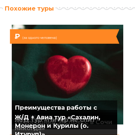
Похожие туры
₽
(за одного человека)
Преимущества работы с
турагентом
Ж/Д + Авиа тур «Сахалин,
Ж/Д тур «Питер не спит
Новогодний экспресс в Сочи
Монерон и Курилы (о.
никогда»
Итуруп)»