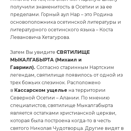
получили знаменитость в Осетии и за ее
пределами. Горный аул Нар – это Родина
основоположника осетинской литературы и
литературного осетинского языка – Коста
Левановича Хетагурова.
Затем Вы увидите
СВЯТИЛИЩЕ
МЫКАЛГАБЫРТА (Михаил и
Гавриил).
Согласно старинным Нартским
легендам, святилище появилось от одной из
трех божьих слезинок. Расположено
в
Кассарском ущелье
на территории
Северной Осетии – Алании. По мнению
специалистов, святилище Мыкалгабырта
является остатками христианской церкви,
которая была построена когда-то в честь
святого Николая Чудотворца. Другие видят в