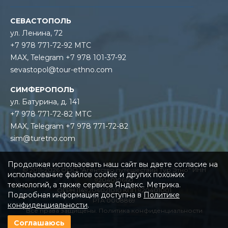
СЕВАСТОПОЛЬ
ул. Ленина, 72
+7 978 771-72-92 МТС
MAX, Telegram +7 978 101-37-92
sevastopol@tour-ethno.com
СИМФЕРОПОЛЬ
ул. Батурина, д. 141
+7 978 771-72-82 МТС
MAX, Telegram +7 978 771-72-82
sim@turetno.com
Продолжая использовать наш сайт вы даете согласие на
© 2011-2026 ООО "Агентство путешествий Тур Этно" ИНН
использование файлов cookie и других похожих
9204010660
технологий, а также сервиса Яндекс. Метрика.
ОГРН 1149204021010 КПП 920401001
Подробная информация доступна в
Политике
РТА 0008869
конфиденциальности
.
Все права защищены.
Политика конфиденциальности
Соглашаюсь