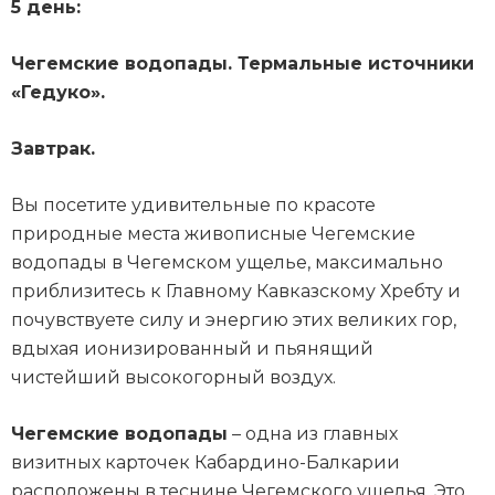
5 день:
Чегемские водопады. Термальные источники
«Гедуко».
Завтрак.
Вы посетите удивительные по красоте
природные места живописные Чегемские
водопады в Чегемском ущелье, максимально
приблизитесь к Главному Кавказскому Хребту и
почувствуете силу и энергию этих великих гор,
вдыхая ионизированный и пьянящий
чистейший высокогорный воздух.
Чегемские водопады
– одна из главных
визитных карточек Кабардино-Балкарии
расположены в теснине Чегемского ущелья. Это