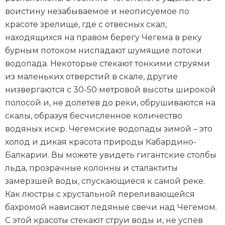
воистину незабываемое и неописуемое по
красоте зрелище, где с отвесных скал,
находящихся на правом берегу Чегема в реку
бурным потоком ниспадают шумящие потоки
водопада. Некоторые стекают тонкими струями
из маленьких отверстий в скале, другие
низвергаются с 30-50 метровой высоты широкой
полосой и, не долетев до реки, обрушиваются на
скалы, образуя бесчисленное количество
водяных искр. Чегемские водопады зимой – это
холод и дикая красота природы Кабардино-
Балкарии. Вы можете увидеть гигантские столбы
льда, прозрачные колонны и сталактиты
замерзшей воды, спускающиеся к самой реке.
Как люстры с хрустальной переливающейся
бахромой нависают ледяные свечи над Чегемом.
С этой красоты стекают струи воды и, не успев