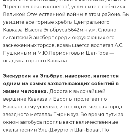
“Престолы вечных снегов”, услышите о событиях
Великой Отечественной войны в этом районе. Вы
увидите все горные хребты Центрального
Кавказа. Высота Эльбруса 5642м.н.у.м. Словно
гигантский айсберг среди окружающих его
заснеженных торсов, возвышается воспетая А.С.
Пушкиным и М.Ю.Лермонтовым Шат-Гора —
владыка горного Кавказа.
Экскурсия на Эльбрус, наверное, является
одним из самых захватывающих событий в
жизни человека.
Дорога к высочайшей
вершине Кавказа и Европы пролегает по
Баксанскому ущелью, и проходит через «город
звездного металла» Тырныауз. Во время пути за
окном автобуса проплывают величественные
скалы теснин Эль-Джурто и Шат-Боват. По