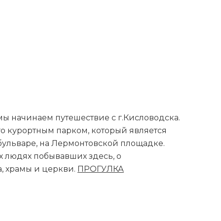
о, мы начинаем путешествие с г.Кисловодска.
о курортным парком, который является
бульваре, на Лермонтовской площадке.
х людях побывавших здесь, о
, храмы и церкви.
ПРОГУЛКА