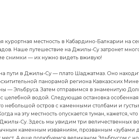
 курортная местность в Кабардино-Балкарии на се
ов. Наше путешествие на Джилы-Су затронет много 
ие снимки — их нужно видеть вживую!
а пути в Джилы-Су — плато Шаджатмаз. Оно находитс
восхитительной панорамой региона Кавказских Мин
ны — Эльбруса. Затем отправимся в знаменитую Доли
 целебной водой. Следующая остановка особенная. 
Это небольшой остров с каменными столбами и гус
да на эту местность опускается туман, кажется, чт
Джилы-Су. Здесь мы увидим три величественных вод
обычным каменным изваяниям, прозванным «зубами 
мест. А еще полюбуемся великаном Эльбрусом с нов