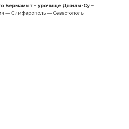
ато Бермамыт – урочище Джилы-Су –
я — Симферополь — Севастополь