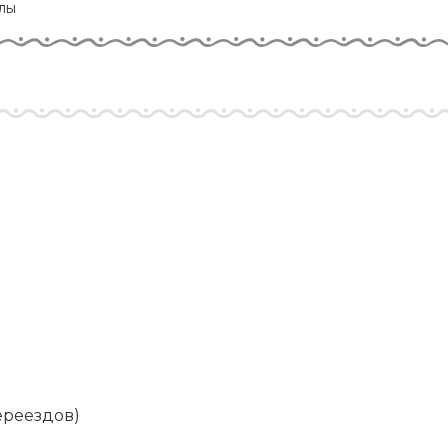
лы
ереездов)