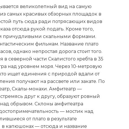
крывается великолепный вид на самую
 из самых красивых обзорных площадок в
ростой путь сюда ради потрясающих видов
аза отсюда рукой подать. Кроме того,
воими причудливыми скальными формами.
нтастическим фильмам. Название плато
сов, однако непростая дорога стоит того.
 в северной части Скалистого хребта в 35
тра над уровнем моря. Через 10-метровую
кто ищет единения с природой вдали от
ения получают на рассвете или закате. По
еатр, Скалы-монахи. Амфитеатр —
стремясь друг к другу, образуют ровный
 над обрывом. Склоны амфитеатра
я достопримечательность — мостик над
ившиеся от плато в результате
 в капюшонах — отсюда и название