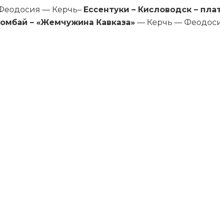
 Феодосия — Керчь–
Ессентуки – Кисловодск – пл
Домбай – «Жемчужина Кавказа»
— Керчь — Феодоси