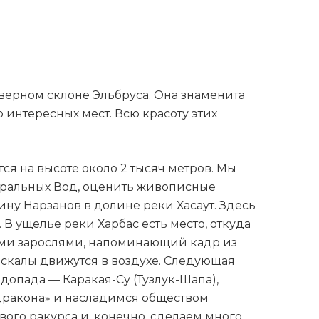
верном склоне Эльбруса. Она знаменита
интересных мест. Всю красоту этих
я на высоте около 2 тысяч метров. Мы
еральных Вод, оценить живописные
ну Нарзанов в долине реки Хасаут. Здесь
В ущелье реки Харбас есть место, откуда
тыми зарослями, напоминающий кадр из
о скалы движутся в воздухе. Следующая
опада — Каракая-Су (Тузлук-Шапа),
дракона» и насладимся обществом
ого ракурса и, конечно, сделаем много