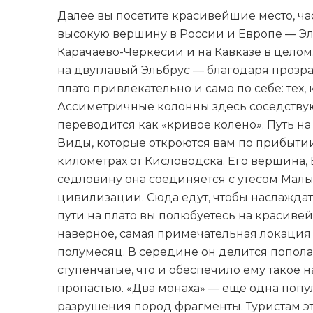
Далее вы посетите красивейшие место, ча
высокую вершину в России и Европе — Эл
Карачаево-Черкесии и на Кавказе в целом
на двуглавый Эльбрус — благодаря прозрач
плато привлекательно и само по себе: те
Ассиметричные колонны здесь соседству
переводится как «кривое колено». Путь на
Виды, которые откроются вам по прибытии,
километрах от Кисловодска. Его вершина,
седловину она соединяется с утесом Малы
цивилизации. Сюда едут, чтобы наслаждат
пути на плато вы полюбуетесь на красиве
наверное, самая примечательная локация 
полумесяц. В середине он делится попол
ступенчатые, что и обеспечило ему такое
пропастью. «Два монаха» — еще одна попу
разрушения пород фрагменты. Туристам э