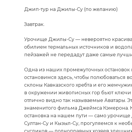
Джип-тур на Джилы-Су (по желанию)
Завтрак.
Урочище Джилы-Су — невероятно красивая
обилием термальных источников и водопад
пейзажей не передадут даже самые лучш
Одна из наших промежуточных остановок н
остановимся здесь, чтобы полюбоваться 
склоны Кавказского хребта и его жемчужи
в окружении живописных гор бьют ключи с
отлично видно так называемые Аватары. 
знаменитого фильма Джеймса Кэмерона. Ког
остановка на нашем пути — само урочище 
Султан-Су и Кызыл-Су, прогуляемся к не
сусликов — полноправных хозяев здешних 