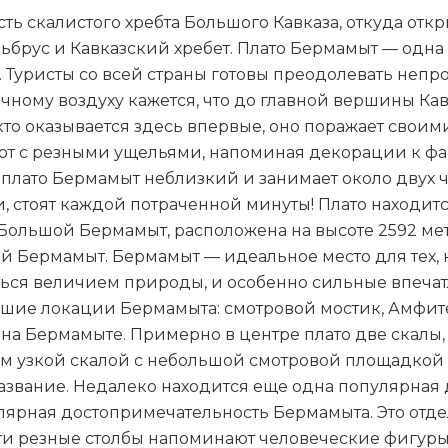
сть скалистого хребта Большого Кавказа, откуда от
ьбрус и Кавказский хребет. Плато Бермамыт — одна
. Туристы со всей страны готовы преодолевать неп
ному воздуху кажется, что до главной вершины Кавк
х, кто оказывается здесь впервые, оно поражает с
ют с резными ущельями, напоминая декорации к фа
 плато Бермамыт неблизкий и занимает около двух ча
 стоят каждой потраченной минуты! Плато находится
 Большой Бермамыт, расположена на высоте 2592 ме
й Бермамыт. Бермамыт — идеальное место для тех, 
ься величием природы, и особенно сильные впечатл
йшие локации Бермамыта: смотровой мостик, Амфит
на Бермамыте. Примерно в центре плато две скалы, 
ам узкой скалой с небольшой смотровой площадкой
 название. Недалеко находится еще одна популярна
лярная достопримечательность Бермамыта. Это отдел
ти резные столбы напоминают человеческие фигуры