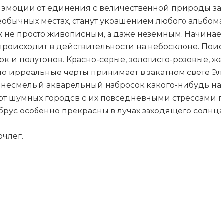
эмоции от единения с величественной природы зап
необычных местах, станут украшением любого альбо
 не просто живописным, а даже неземным. Начинает
 происходит в действительности на небосклоне. Пои
ок и полутонов. Красно-серые, золотисто-розовые, 
о ирреальные черты принимает в закатном свете Эл
а несмелый акварельный набросок какого-нибудь н
т шумных городов с их повседневными стрессами гд
брус особенно прекрасны в лучах заходящего солнц
очлег.