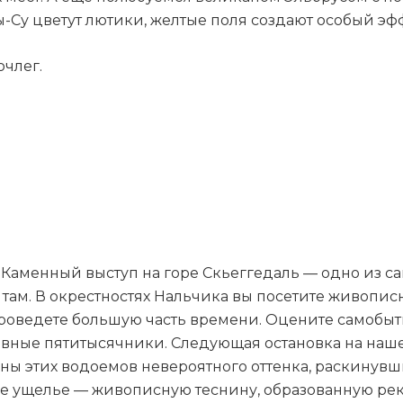
Су цветут лютики, желтые поля создают особый эфф
очлег.
Каменный выступ на горе Скьеггедаль — одно из са
 там. В окрестностях Нальчика вы посетите живопис
роведете большую часть времени. Оцените самобытн
вные пятитысячники. Следующая остановка на наше
ы этих водоемов невероятного оттенка, раскинувши
кое ущелье — живописную теснину, образованную ре