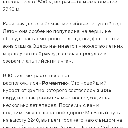
высоту около 1800 м, вторая — ближе к отметке
2240 м.
Канатная дорога Романтик работает круглый год.
Летом она особенно популярна: на вершине
оборудованы смотровые площадки, фотозоны и
зона отдыха. Здесь начинается множество летних
маршрутов по Архызу, включая прогулки к
озёрам и альпийским лугам.
В 10 километрах от поселка
расположился
«Романтик»
. Это новейший
курорт, открытие которого состоялось
в 2015
году
, но план развития местности уходит на
несколько лет вперед. После,мы с вами
поднимемся по канатной дороге Млечный путь
на высоту 2240, выпьем горячего чаю с видом на
высочайшие вершины Архыза, Пшиш и Софию, и