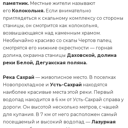
памятник.
Местные жители называют
его
Колокольня.
Если внимательно
приглядеться к скальному комплексу со стороны
станицы, он смотрится как колокольня,
возвышающаяся над каменным храмом.
Необычайно красиво со скалы Чертов палец
смотрятся его нижние окрестности — горная
долина, окраина станицы
Даховской, долина
реки Белой, Дегуакская поляна.
Река Сахрай
— живописное место. В поселках
Новопрохладное и
Усть-Сахрай
находятся
наиболее красивые места этой реки. Первый
водопад находится в 6 км от Усть-Сахрай справа у
дороги. Он высотой несколько метров, с чашей
для купания. В 7 км от него расположен самый
посещаемый и высокий водопад —
Лазурная