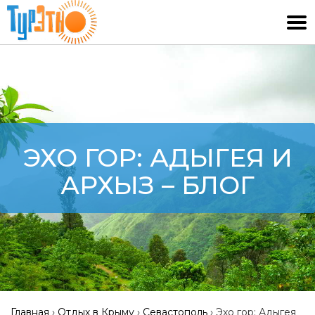
ЭХО ГОР: АДЫГЕЯ И
АРХЫЗ – БЛОГ
Главная
›
Отдых в Крыму
›
Севастополь
›
Эхо гор: Адыгея