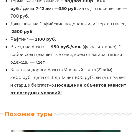
Термальные источники +
подвоз 100р
.-
600
руб
./
дети 7-12 лет
—
350 руб.
За одно посещение —
700 руб.
Джиппинг на Софийские водопады или Чертов палец –
2500 руб
.
Рафтинг —
2100 руб.
Выезд на Архыз —
950 руб./чел.
(факультативно). С
собой солнцезащитные очки, крем от загара, теплая
одежда. — /дет.
Канатная дорога Архыз «Млечный Путь»(2240м) —
2800 руб., дети от 3 до 12 лет 800 руб., лица от 75 лет
и старше бесплатно.
Посещение объектов зависит
от погодных условий
!
Похожие туры